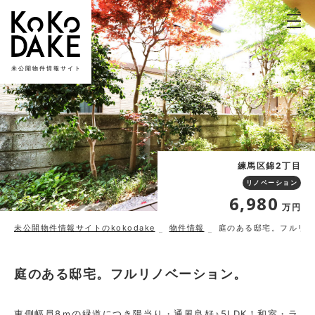
未公開物件情報サイト
練馬区錦2丁目
リノベーション
6,980
万円
未公開物件情報サイトのkokodake
物件情報
庭のある邸宅。フルリノ
庭のある邸宅。フルリノベーション。
東側幅員8ｍの緑道につき陽当り・通風良好♪5LDK！和室・ラ