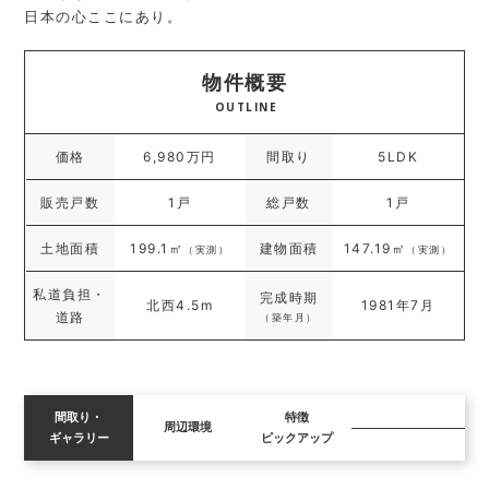
日本の心ここにあり。
物件概要
OUTLINE
価格
6,980万円
間取り
5LDK
販売戸数
1戸
総戸数
1戸
土地面積
199.1㎡
建物面積
147.19㎡
（実測）
（実測）
私道負担・
完成時期
北西4.5m
1981年7月
道路
（築年月）
間取り・
特徴
周辺環境
ギャラリー
ピックアップ