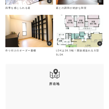
四季を感じられる庭
庭との調和が絶妙な和室
作り付けのオーダー書棚
LDKは26.5帖！開放感溢れる大型
5LDK
所在地