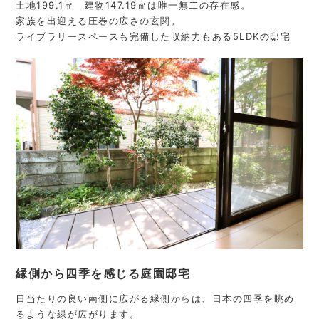
土地199.1㎡ 建物147.19㎡は唯一無二の存在感。
家族を出迎える圧巻の広さの玄関。
ライブラリースペースも完備した収納力もある5LDKの邸宅
縁側から四季を感じる庭園邸宅
日当たりの良い南側に広がる縁側からは、日本の四季を眺め
るような緑が広がります。